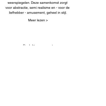
weerspiegelen. Deze samenkomst zorgt 
voor abstractie, semi realisme en - voor de 
liefhebber - amusement, geheel in stijl.
Meer lezen >
Deel dit evenement
Meld je aan voor onze mailinglijst
E-mailadres