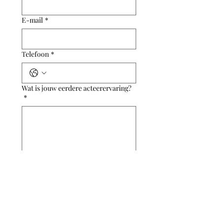
E-mail
*
Telefoon
*
Wat is jouw eerdere acteerervaring?
*
Wat is jouw motivatie om van acteren
je beroep te maken?
*