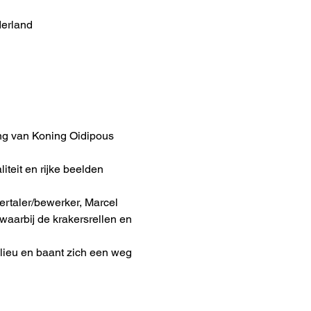
derland
ing van Koning Oidipous 
iteit en rijke beelden 
vertaler/bewerker, Marcel 
aarbij de krakersrellen en 
ilieu en baant zich een weg 