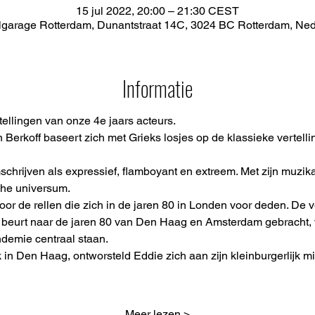
15 jul 2022, 20:00 – 21:30 CEST
garage Rotterdam, Dunantstraat 14C, 3024 BC Rotterdam, Ne
Informatie
llingen van onze 4e jaars acteurs. 
 Berkoff baseert zich met Grieks losjes op de klassieke vertell
mschrijven als expressief, flamboyant en extreem. Met zijn muzikal
sche universum.
 door de rellen die zich in de jaren 80 in Londen voor deden. De 
jn beurt naar de jaren 80 van Den Haag en Amsterdam gebracht, w
demie centraal staan.
 in Den Haag, ontworsteld Eddie zich aan zijn kleinburgerlijk m
Meer lezen >