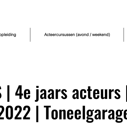
opleiding
Acteercursussen (avond / weekend)
| 4e jaars acteurs |
2022 | Toneelgarag