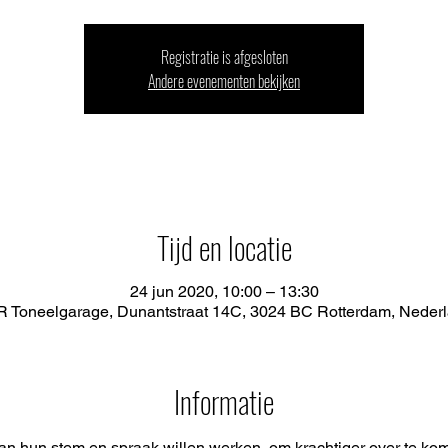
Registratie is afgesloten
Andere evenementen bekijken
Tijd en locatie
24 jun 2020, 10:00 – 13:30
 Toneelgarage, Dunantstraat 14C, 3024 BC Rotterdam, Neder
Informatie
n hun stem en spraak willen werken, om krachtiger over te ko