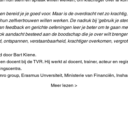
 en bereid je je goed voor. Maar is de overdracht net zo krachtig,
un zelfvertrouwen willen werken. De nadruk bij 'gebruik je stem'
n feedback en gerichte oefeningen leer je beter om te gaan met 
ok aandacht besteed aan de boodschap die je over wilt brengen 
d, ontspannen, verstaanbaarheid, krachtiger overkomen, vergro
d door Bart Kiene. 
 en docent bij de TVR. Hij werkt al docent, trainer, acteur en reg
ingscentra. 
ro group, Erasmus Unversiteit, Ministerie van Financiën, Insh
Meer lezen >