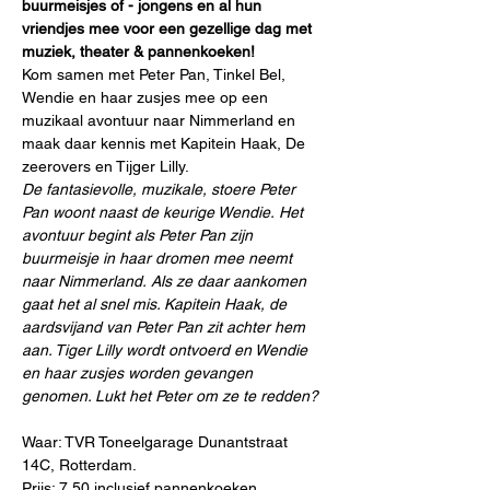
buurmeisjes of - jongens en al hun 
vriendjes mee voor een gezellige dag met 
muziek, theater & pannenkoeken!​
Kom samen met Peter Pan, Tinkel Bel, 
Wendie en haar zusjes mee op een 
muzikaal avontuur naar Nimmerland en 
maak daar kennis met Kapitein Haak, De 
zeerovers en Tijger Lilly.
De fantasievolle, muzikale, stoere Peter 
Pan woont naast de keurige Wendie.
Het 
avontuur begint als Peter Pan zijn 
buurmeisje in haar dromen mee neemt 
naar Nimmerland.
Als ze daar aankomen 
gaat het al snel mis. Kapitein Haak, de 
aardsvijand van Peter Pan zit achter hem 
aan. Tiger Lilly wordt ontvoerd en Wendie 
en haar zusjes worden gevangen 
genomen. Lukt het Peter om ze te redden?
Waar: TVR Toneelgarage Dunantstraat 
14C, Rotterdam. 
Prijs: 7,50 inclusief pannenkoeken 