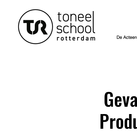
De Acteer
Geva
Produ