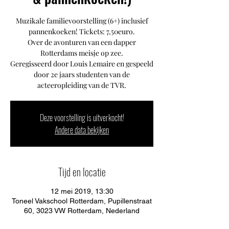
Muzikale familievoorstelling (6+) inclusief
pannenkoeken! Tickets: 7,50euro.
Over de avonturen van een dapper
Rotterdams meisje op zee.
Geregisseerd door Louis Lemaire en gespeeld
door 2e jaars studenten van de
acteeropleiding van de TVR.
Deze voorstelling is uitverkocht!
Andere data bekijken
Tijd en locatie
12 mei 2019, 13:30
Toneel Vakschool Rotterdam, Pupillenstraat
60, 3023 VW Rotterdam, Nederland