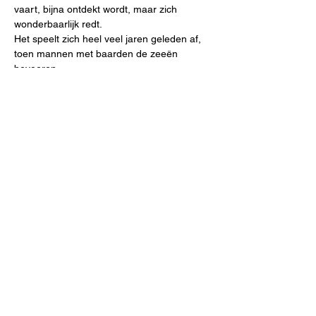
vaart, bijna ontdekt wordt, maar zich 
Het speelt zich heel veel jaren geleden af, 
toen mannen met baarden de zeeën 
bevoeren.
Meer lezen >
Deel dit evenement
Meld je aan voor onze mailinglijst
E-mailadres