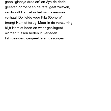
gaan “glaasje draaien” en Aya de dode 
geesten oproept en de tafel gaat zweven, 
verdwaalt Hamlet in het middeleeuwse 
verhaal. De liefde voor Fila (Ophelia) 
brengt Hamlet terug. Maar in de verwarring 
blijft Hamlet heen en weer geslingerd 
worden tussen heden in verleden. 
Filmbeelden, gespeelde en gezongen 
scènes  vermengen zich. Een vriend wordt 
vermoord en een tocht in een storm over…
Meer lezen >
Deel dit evenement