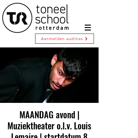
Aanmelden audities
MAANDAG avond |
Muziektheater o.l.v. Louis
Lemaire | startdatum 8