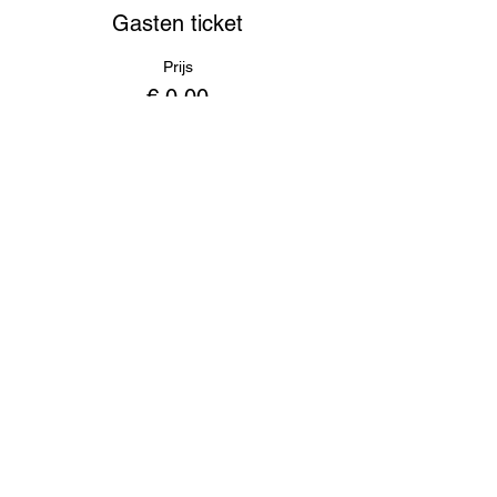
Gasten ticket
Prijs
€ 0,00
Deel dit evenement
Meld je aan voor onze mailinglijst
E-mailadres