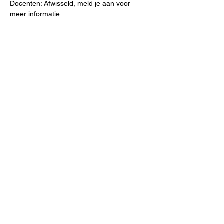
Docenten: Afwisseld, meld je aan voor 
meer informatie
Meer lezen >
Deel dit evenement
Meld je aan voor onze mailinglijst
E-mailadres
Aanmelden