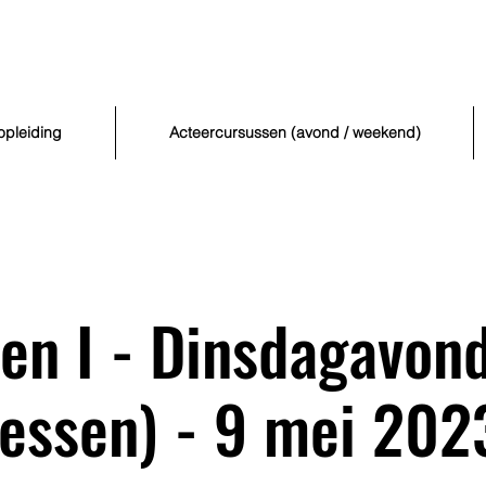
opleiding
Acteercursussen (avond / weekend)
en I - Dinsdagavon
lessen) - 9 mei 202