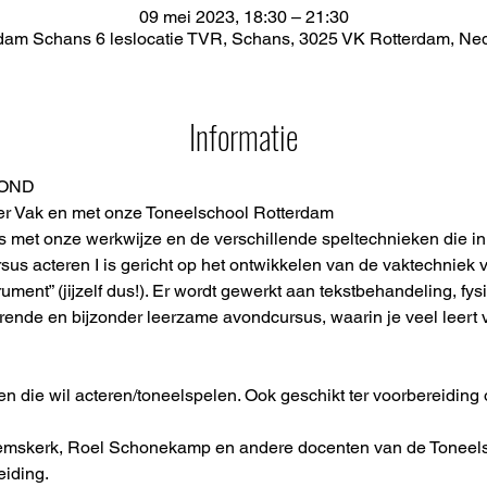
09 mei 2023, 18:30 – 21:30
dam Schans 6 leslocatie TVR, Schans, 3025 VK Rotterdam, Ne
Informatie
VOND
r Vak en met onze Toneelschool Rotterdam 
 met onze werkwijze en de verschillende speltechnieken die in
us acteren I is gericht op het ontwikkelen van de vaktechniek va
ument” (jijzelf dus!). Er wordt gewerkt aan tekstbehandeling, fys
rende en bijzonder leerzame avondcursus, waarin je veel leert 
n die wil acteren/toneelspelen. Ook geschikt ter voorbereiding 
mskerk, Roel Schonekamp en andere docenten van de Toneelsc
iding. 