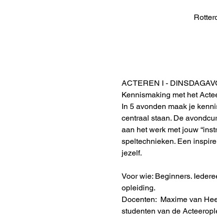
Rotter
ACTEREN I - DINSDAGA
Kennismaking met het Actee
In 5 avonden maak je kennis
centraal staan. De avondcurs
aan het werk met jouw “instr
speltechnieken. Een inspire
jezelf.
Voor wie: Beginners. Iederee
opleiding.
Docenten:  Maxime van Hee
studenten van de Acteerople