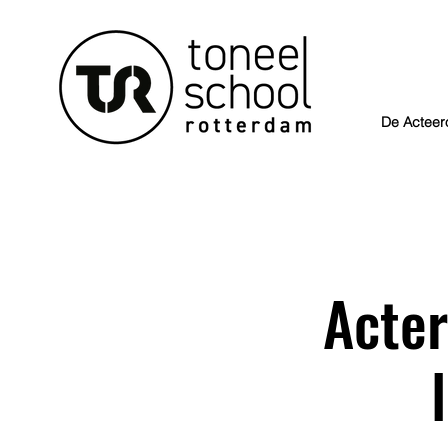
De Acteer
Acter