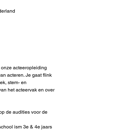
derland
 onze acteeropleiding 
n acteren. Je gaat flink 
iek, stem- en 
van het acteervak en over 
op de audities voor de 
hool ism 3e & 4e jaars 